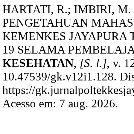
HARTATI, R.; IMBIRI, M
PENGETAHUAN MAHAS
KEMENKES JAYAPURA T
19 SELAMA PEMBELAJ
KESEHATAN
,
[S. l.]
, v. 
10.47539/gk.v12i1.128. Di
https://gk.jurnalpoltekkesj
Acesso em: 7 aug. 2026.